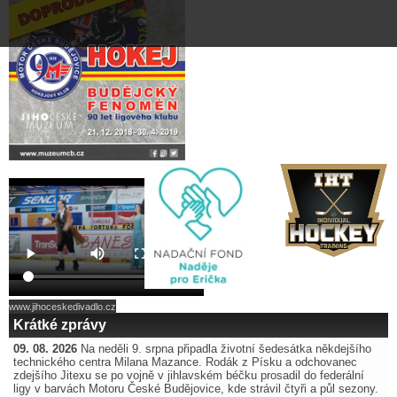
www.jihoceskedivadlo.cz
Krátké zprávy
09. 08. 2026
Na neděli 9. srpna připadla životní šedesátka někdejšího
technického centra Milana Mazance. Rodák z Písku a odchovanec
zdejšího Jitexu se po vojně v jihlavském béčku prosadil do federální
ligy v barvách Motoru České Budějovice, kde strávil čtyři a půl sezony.