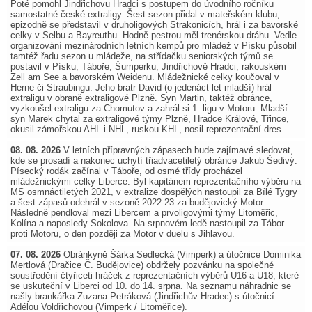
Poté pomohl Jindřichovu Hradci s postupem do úvodního ročníku
samostatné české extraligy. Šest sezon přidal v mateřském klubu,
epizodně se představil v druholigových Strakonicích, hrál i za bavorské
celky v Selbu a Bayreuthu. Hodně pestrou měl trenérskou dráhu. Vedle
organizování mezinárodních letních kempů pro mládež v Písku působil
tamtéž řadu sezon u mládeže, na střídačku seniorských týmů se
postavil v Písku, Táboře, Šumperku, Jindřichově Hradci, rakouském
Zell am See a bavorském Weidenu. Mládežnické celky koučoval v
Herne či Straubingu. Jeho bratr David (o jedenáct let mladší) hrál
extraligu v obraně extraligové Plzně. Syn Martin, taktéž obránce,
vyzkoušel extraligu za Chomutov a zahrál si 1. ligu v Motoru. Mladší
syn Marek chytal za extraligové týmy Plzně, Hradce Králové, Třince,
okusil zámořskou AHL i NHL, ruskou KHL, nosil reprezentační dres.
08. 08. 2026
V letních přípravných zápasech bude zajímavé sledovat,
kde se prosadí a nakonec uchytí třiadvacetiletý obránce Jakub Šedivý.
Písecký rodák začínal v Táboře, od osmé třídy procházel
mládežnickými celky Liberce. Byl kapitánem reprezentačního výběru na
MS osmnáctiletých 2021, v extralize dospělých nastoupil za Bílé Tygry
a šest zápasů odehrál v sezoně 2022-23 za budějovický Motor.
Následně pendloval mezi Libercem a prvoligovými týmy Litoměřic,
Kolína a naposledy Sokolova. Na srpnovém ledě nastoupil za Tábor
proti Motoru, o den později za Motor v duelu s Jihlavou.
07. 08. 2026
Obránkyně Šárka Sedlecká (Vimperk) a útočnice Dominika
Mertlová (Dračice Č. Budějovice) obdržely pozvánku na společné
soustředění čtyřiceti hráček z reprezentačních výběrů U16 a U18, které
se uskuteční v Liberci od 10. do 14. srpna. Na seznamu náhradnic se
našly brankářka Zuzana Petráková (Jindřichův Hradec) s útočnicí
Adélou Voldřichovou (Vimperk / Litoměřice).