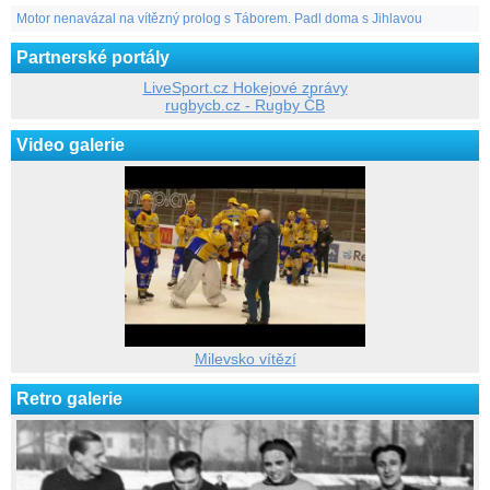
Motor nenavázal na vítězný prolog s Táborem. Padl doma s Jihlavou
Partnerské portály
LiveSport.cz Hokejové zprávy
rugbycb.cz - Rugby ČB
Video galerie
Milevsko vítězí
Retro galerie