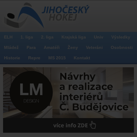
ELH
1. liga
2. liga
Krajská liga
Univ
Výsledky
Mládež
Para
Amatéři
Ženy
Veteráni
Osobnosti
Historie
Repre
MS 2015
Kontakt