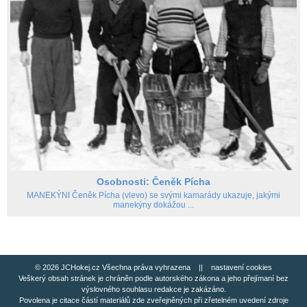
Osobnosti: Čeněk Pícha
MANEKÝNI Čeněk Pícha (vlevo) se svými kamarády ukazuje, jakými
manekýny dokážou ...
© 2026 JCHokej.cz Všechna práva vyhrazena ||
nastavení cookies
Veškerý obsah stránek je chráněn podle autorského zákona a jeho přejímaní bez
výslovného souhlasu redakce je zakázáno.
Povolena je citace částí materiálů zde zveřejněných při zřetelném uvedení zdroje