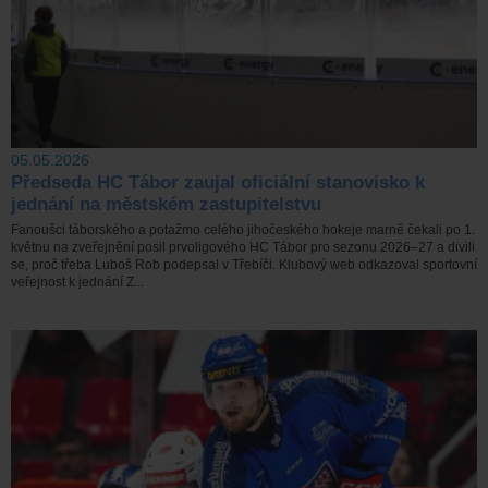
05.05.2026
Předseda HC Tábor zaujal oficiální stanovisko k
jednání na městském zastupitelstvu
Fanoušci táborského a potažmo celého jihočeského hokeje marně čekali po 1.
květnu na zveřejnění posil prvoligového HC Tábor pro sezonu 2026–27 a divili
se, proč třeba Luboš Rob podepsal v Třebíči. Klubový web odkazoval sportovní
veřejnost k jednání Z...