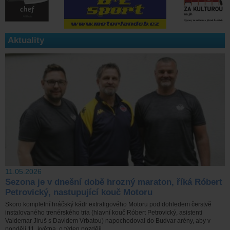
Aktuality
11.05.2026
Sezona je v dnešní době hrozný maraton, říká Róbert
Petrovický, nastupující kouč Motoru
Skoro kompletní hráčský kádr extraligového Motoru pod dohledem čerstvě
instalovaného trenérského tria (hlavní kouč Róbert Petrovický, asistenti
Valdemar Jiruš s Davidem Vrbatou) napochodoval do Budvar arény, aby v
pondělí 11. května, o týden později ...